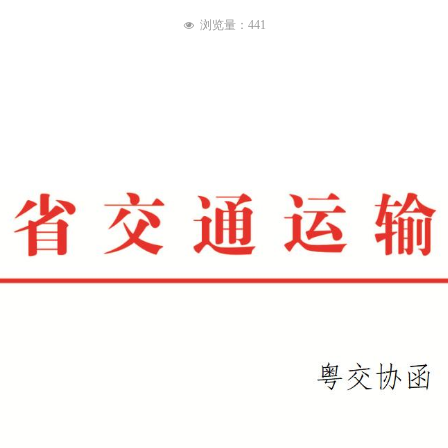
浏览量：
441
넶