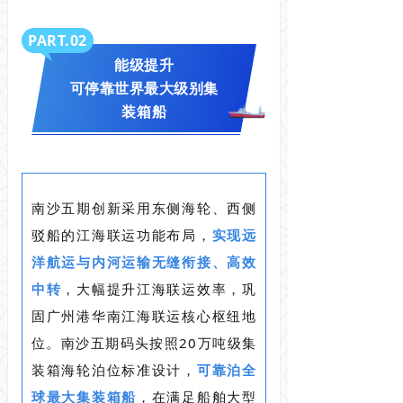
PART.0
2
能级提升
可停靠世界最大级别集
装箱船
南沙五期创新采用东侧海轮、西侧
驳船的江海联运功能布局，
实现远
洋航运与内河运输无缝衔接、高效
中转
，大幅提升江海联运效率，巩
固广州港华南江海联运核心枢纽地
位。
南沙五期码头按照20万吨级集
装箱海轮泊位标准设计，
可靠泊全
球最大集装箱船
，
在满足船舶大型