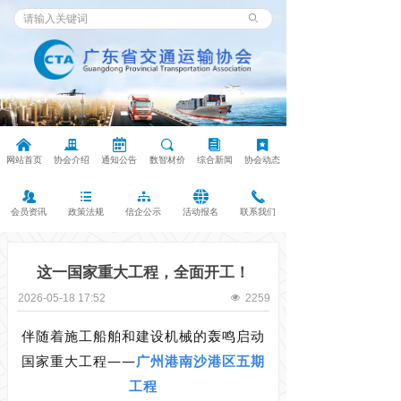
ꄙ
낀
끉
녀
끠
뀴
끈
网站首页
协会介绍
通知公告
数智材价
综合新闻
协会动态
뀡
뀑
뀒
뀁
끅
会员资讯
政策法规
信企公示
活动报名
联系我们
这一国家重大工程，全面开工！
2026-05-18
17:52
넶
2259
伴随着施工船舶和建设机械的轰鸣启动
国家重大工程——
广州港南沙港区五期
工程