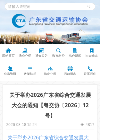
ꄙ
낀
끉
녀
끠
뀴
끈
网站首页
协会介绍
通知公告
数智材价
综合新闻
协会动态
뀡
뀑
뀒
뀁
끅
会员资讯
政策法规
信企公示
活动报名
联系我们
关于举办2026广东省综合交通发展
大会的通知【粤交协〔2026〕12
号】
2026-03-18
15:24
넶
4817
关于举办2026广东省综合交通发展大