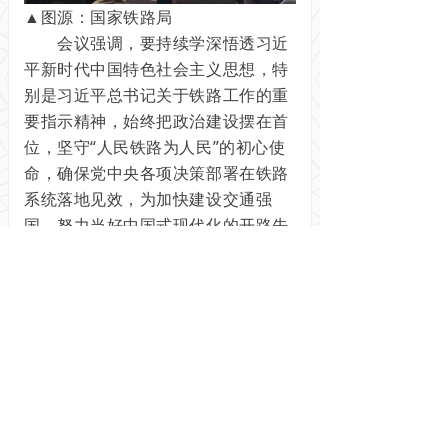
▲图源：国家铁路局
会议强调，要持续学深悟透习近
平新时代中国特色社会主义思想，特
别是习近平总书记关于铁路工作的重
要指示精神，始终把政治建设摆在首
位，坚守“人民铁路为人民”的初心使
命，确保党中央各项决策部署在铁路
系统落地见效，为加快建设交通强
国、努力当好中国式现代化的开路先
锋作出新的更大贡献。要对标先进、
见贤思齐，深刻认识先进典型在促进
事业发展、时代进步中发挥的重要作
用，在全行业形成“比学赶超、争创一
流”的浓厚氛围，切实增强担当奉献的
责任感和使命感。要强化政治历练和
专业训练，聚焦技术难点、业务痛
点，不断提升安全管控能力、技术创