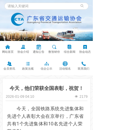
ꄙ
낀
끉
녀
끠
뀴
끈
网站首页
协会介绍
通知公告
数智材价
综合新闻
协会动态
뀡
뀑
뀒
뀁
끅
会员资讯
政策法规
信企公示
活动报名
联系我们
今天，他们荣获全国表彰，祝贺！
2026-01-09
04:10
넶
2179
今天，全国铁路系统先进集体和
先进个人表彰大会在京举行，广东省
共有1个先进集体和10名先进个人荣